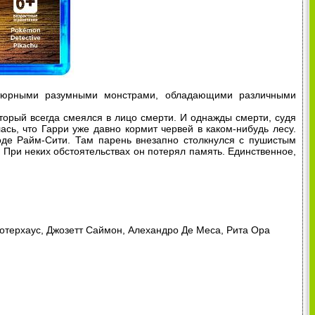
атюрными разумными монстрами, обладающими различными
торый всегда смеялся в лицо смерти. И однажды смерти, судя
сь, что Гарри уже давно кормит червей в каком-нибудь лесу.
оде Райм-Сити. Там парень внезапно столкнулся с пушистым
 При неких обстоятельствах он потерял память. Единственное,
Уотерхаус, Джозетт Саймон, Алехандро Де Меса, Рита Ора