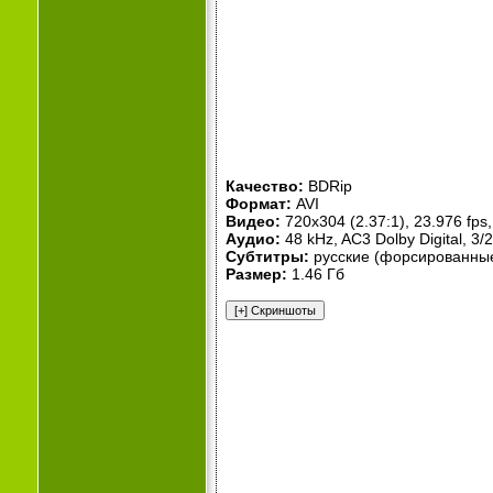
Качество:
BDRip
Формат:
AVI
Видео:
720x304 (2.37:1), 23.976 fps, 
Аудио:
48 kHz, AC3 Dolby Digital, 3/2
Субтитры:
русские (форсированны
Размер:
1.46 Гб