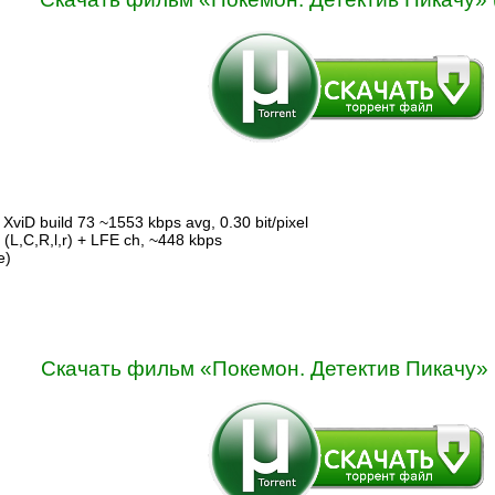
XviD build 73 ~1553 kbps avg, 0.30 bit/pixel
 (L,C,R,l,r) + LFE ch, ~448 kbps
е)
Скачать фильм «Покемон. Детектив Пикачу» (