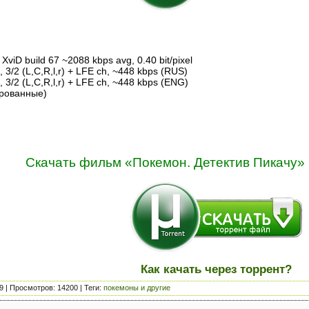
XviD build 67 ~2088 kbps avg, 0.40 bit/pixel
, 3/2 (L,C,R,l,r) + LFE ch, ~448 kbps (RUS)
, 3/2 (L,C,R,l,r) + LFE ch, ~448 kbps (ENG)
рованные)
Скачать фильм «Покемон. Детектив Пикачу» (
Как качать через торрент?
9
|
Просмотров
: 14200 |
Теги
:
покемоны и другие