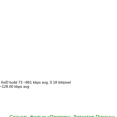
XviD build 73 ~861 kbps avg, 0.18 bit/pixel
 ~128.00 kbps avg
Скачать фильм «Покемон. Детектив Пикачу» 