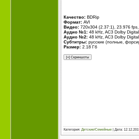
Качество:
BDRip
Формат:
AVI
Видео:
720x304 (2.37:1), 23.976 fps, 
Аудио №1:
48 kHz, AC3 Dolby Digital
Аудио №2:
48 kHz, AC3 Dolby Digital
Субтитры:
русские (полные, форси
Размер:
2.18 Гб
Категория
:
Детские/Семейные
| Дата:
12.12.201