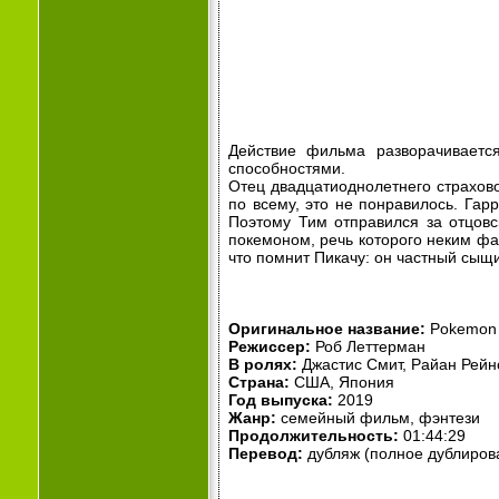
Действие фильма разворачивает
способностями.
Отец двадцатиоднолетнего страхов
по всему, это не понравилось. Гар
Поэтому Тим отправился за отцов
покемоном, речь которого неким фа
что помнит Пикачу: он частный сыщи
Оригинальное название:
Pokemon D
Режиссер:
Роб Леттерман
В ролях:
Джастис Смит, Райан Рейно
Страна:
США, Япония
Год выпуска:
2019
Жанр:
семейный фильм, фэнтези
Продолжительность:
01:44:29
Перевод:
дубляж (полное дублиров