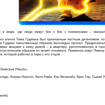
ся в мире, где люди живут бок о бок с покемонами – мини
ого агента Тима Гудмана был признанным частным детективом, ко
ри Гудман таинственным образом бесследно пропал. Предполагала
скими вещами к нему домой – в квартиру, расположенную в гор
нтастическим образом он может понимать. Покемона зовут Пикачу.
к, который работал в паре с его отцом…
etective Pikachu
льдс, Кэтрин Ньютон, Билл Найи, Кэн Ватанабэ, Крис Гир, Сьюки 
ание)