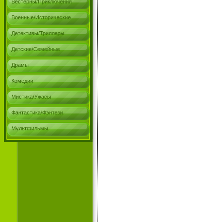
Вестерны/Приключения
Военные/Исторические
Детективы/Триллеры
Детские/Семейные
Драмы
Комедии
Мистика/Ужасы
Фантастика/Фэнтези
Мультфильмы