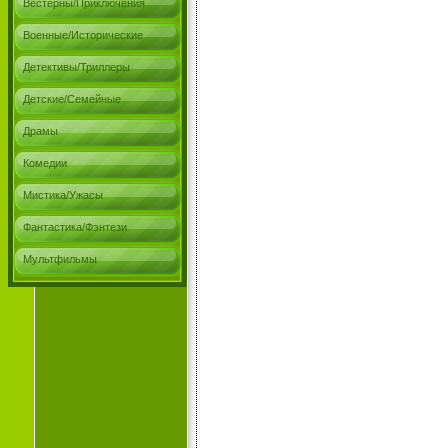
Вестерны/Приключения
Военные/Исторические
Детективы/Триллеры
Детские/Семейные
Драмы
Комедии
Мистика/Ужасы
Фантастика/Фэнтези
Мультфильмы