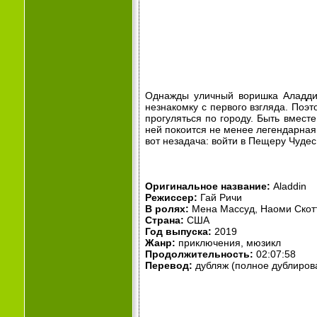
Однажды уличный воришка Аладдин
незнакомку с первого взгляда. Поэ
прогуляться по городу. Быть вмес
ней покоится не менее легендарная
вот незадача: войти в Пещеру Чуде
Оригинальное название:
Aladdin
Режиссер:
Гай Ричи
В ролях:
Мена Массуд, Наоми Скотт
Страна:
США
Год выпуска:
2019
Жанр:
приключения, мюзикл
Продолжительность:
02:07:58
Перевод:
дубляж (полное дублиров