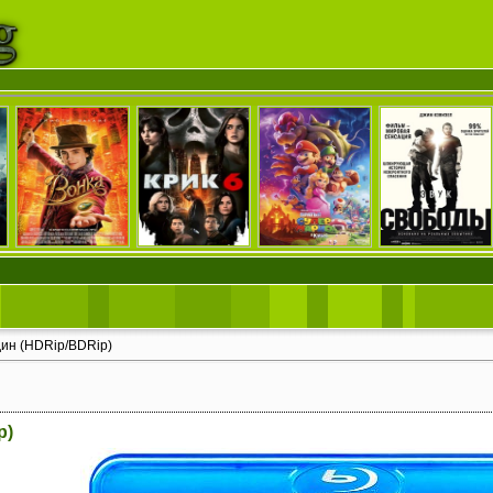
дин (HDRip/BDRip)
p)