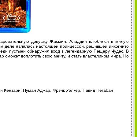
очаровательную девушку Жасмин. Аладдин влюбился в милую
мом деле являлась настоящей принцессой, решившей инкогнито
среди пустыни обнаружил вход в легендарную Пещеру Чудес. В
 сможет воплотить свою мечту, и стать властелином мира. Но
н Кензари, Нуман Аджар, Фрэнк Уэлкер, Навид Негабан