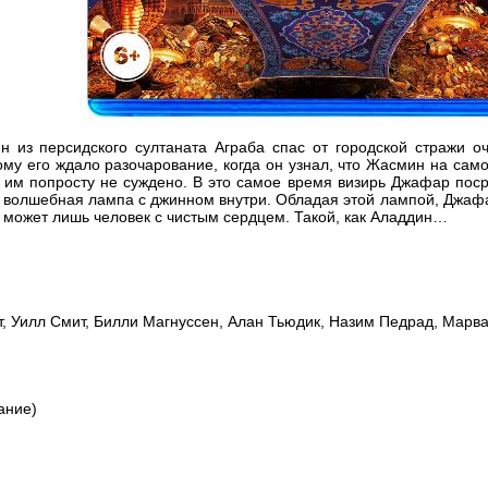
 из персидского султаната Аграба спас от городской стражи 
тому его ждало разочарование, когда он узнал, что Жасмин на са
те им попросту не суждено. В это самое время визирь Джафар по
 волшебная лампа с джинном внутри. Обладая этой лампой, Джафар
с может лишь человек с чистым сердцем. Такой, как Аладдин…
, Уилл Смит, Билли Магнуссен, Алан Тьюдик, Назим Педрад, Марва
ание)