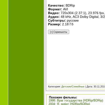
Качество:
BDRip
Формат:
AVI
Видео:
720x304 (2.37:1), 23.976 fps, 
Аудио:
48 kHz, AC3 Dolby Digital, 3/2
Субтитры:
русские
Размер:
2.18 Гб
Категория
:
Детские/Семейные
| Дата:
30.11.201
Похожие фильмы:
1998: Враг государства (HDRip/BDRip)
2004: Я, робот (HDRip/BDRip)