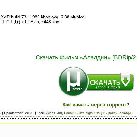
XviD build 73 ~1986 kbps avg, 0.38 bit/pixel
 (L,C,R,l,r) + LFE ch, ~448 kbps
Скачать фильм «Аладдин» (BDRip/2.
Как качать через торрент?
9
|
Просмотров
: 20672 |
Теги
:
Уилл Смит
,
Наоми Скотт
,
экранизации Дисней
,
Аладдин