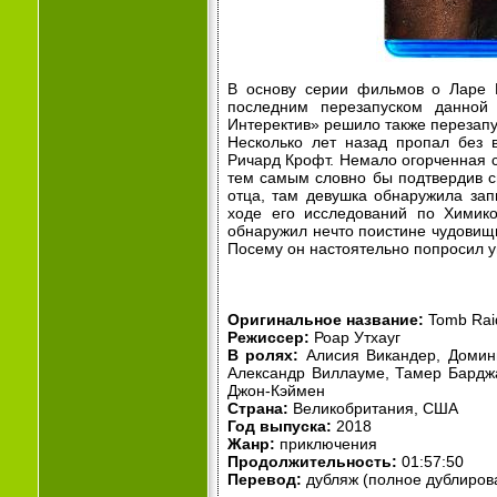
В основу серии фильмов о Ларе 
последним перезапуском данной 
Интеректив» решило также перезапу
Несколько лет назад пропал без 
Ричард Крофт. Немало огорченная с
тем самым словно бы подтвердив см
отца, там девушка обнаружила зап
ходе его исследований по Химико
обнаружил нечто поистине чудовищн
Посему он настоятельно попросил у
Оригинальное название:
Tomb Rai
Режиссер:
Роар Утхауг
В ролях:
Алисия Викандер, Доминик
Александр Виллауме, Тамер Барджа
Джон-Кэймен
Страна:
Великобритания, США
Год выпуска:
2018
Жанр:
приключения
Продолжительность:
01:57:50
Перевод:
дубляж (полное дублиров