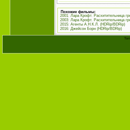
Похожие фильмы:
2001: Лара Крофт. Расхитительница гр
2003: Лара Крофт. Расхитительница гр
2015: Агенты А.Н.К.Л. (HDRip/BDRip)
2016: Джейсон Борн (HDRip/BDRip)
Tor