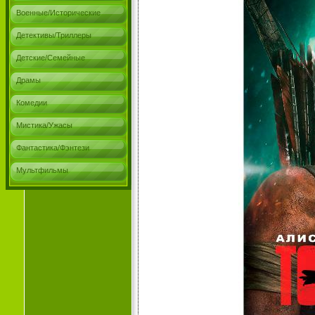
Военные/Исторические
Детективы/Триллеры
Детские/Семейные
Драмы
Комедии
Мистика/Ужасы
Фантастика/Фэнтези
Мультфильмы