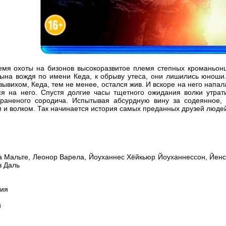
емя охоты на бизонов высокоразвитое племя степных кроманьонце
сына вождя по имени Кеда, к обрыву утеса, они лишились юноши.
вихом, Кеда, тем не менее, остался жив. И вскоре на него напала
я на него. Спустя долгие часы тщетного ожидания волки утрат
 раненого сородича. Испытывая абсурдную вину за содеянное, 
 и волком. Так начинается история самых преданных друзей люде
Мальте, Леонор Варела, Йоуханнес Хёйкьюр Йоуханнессон, Йенс
з Даль
ия
й