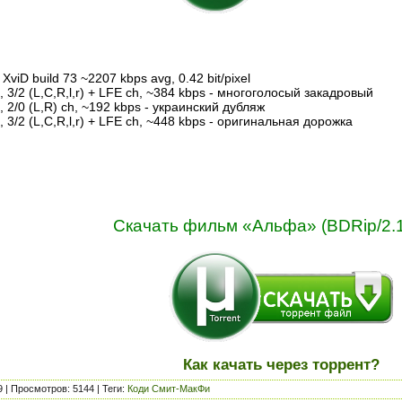
XviD build 73 ~2207 kbps avg, 0.42 bit/pixel
l, 3/2 (L,C,R,l,r) + LFE ch, ~384 kbps - многоголосый закадровый
, 2/0 (L,R) ch, ~192 kbps - украинский дубляж
, 3/2 (L,C,R,l,r) + LFE ch, ~448 kbps - оригинальная дорожка
Скачать фильм «Альфа» (BDRip/2.1
Как качать через торрент?
9
|
Просмотров
: 5144 |
Теги
:
Коди Смит-МакФи