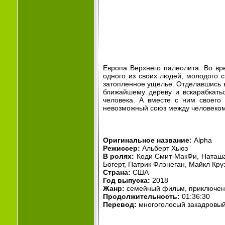
Европа Верхнего палеолита. Во вр
одного из своих людей, молодого 
затопленное ущелье. Отделавшись вы
ближайшему дереву и вскарабкатьс
человека. А вместе с ним своего
невозможный союз между человеком
Оригинальное название:
Alpha
Режиссер:
Альберт Хьюз
В ролях:
Коди Смит-МакФи, Наташа 
Богерт, Патрик Флэнеган, Майкл Кру
Страна:
США
Год выпуска:
2018
Жанр:
семейный фильм, приключен
Продолжительность:
01:36:30
Перевод:
многоголосый закадровы