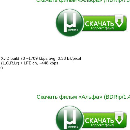
XviD build 73 ~1709 kbps avg, 0.33 bit/pixel
 (L,C,R,l,r) + LFE ch, ~448 kbps
е)
Скачать фильм «Альфа» (BDRip/1.4