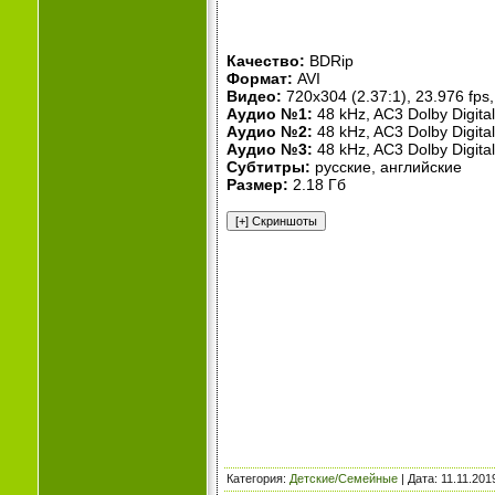
Качество:
BDRip
Формат:
AVI
Видео:
720x304 (2.37:1), 23.976 fps, 
Аудио №1:
48 kHz, AC3 Dolby Digita
Аудио №2:
48 kHz, AC3 Dolby Digital
Аудио №3:
48 kHz, AC3 Dolby Digital
Субтитры:
русские, английские
Размер:
2.18 Гб
Категория
:
Детские/Семейные
| Дата:
11.11.201