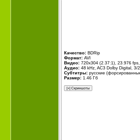
Качество:
BDRip
Формат:
AVI
Видео:
720x304 (2.37:1), 23.976 fps, 
Аудио:
48 kHz, AC3 Dolby Digital, 3/2
Субтитры:
русские (форсированны
Размер:
1.46 Гб