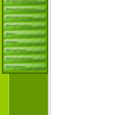
Вестерны/Приключения
Военные/Исторические
Детективы/Триллеры
Детские/Семейные
Драмы
Комедии
Мистика/Ужасы
Фантастика/Фэнтези
Мультфильмы