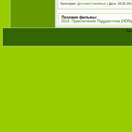
Категория
:
Детские/Семейные
| Дата:
28.05.201
Похожие фильмы:
2014: Приключения Паддингтона (HDRi
Tor