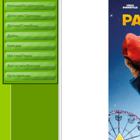
Военные/Исторические
Детективы/Триллеры
Детские/Семейные
Драмы
Комедии
Мистика/Ужасы
Фантастика/Фэнтези
Мультфильмы