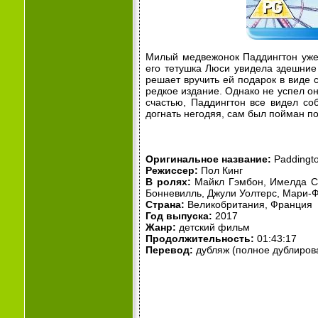
Милый медвежонок Паддингтон уже 
его тетушка Люси увидела здешние 
решает вручить ей подарок в виде 
редкое издание. Однако не успел он
счастью, Паддингтон все видел со
догнать негодяя, сам был пойман 
Оригинальное название:
Paddingto
Режиссер:
Пол Кинг
В ролях:
Майкл Гэмбон, Имелда Ст
Бонневилль, Джули Уолтерс, Мари-
Страна:
Великобритания, Франция
Год выпуска:
2017
Жанр:
детский фильм
Продолжительность:
01:43:17
Перевод:
дубляж (полное дублиров