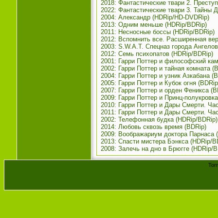
2018: Фантастические твари 2. Престу
2022: Фантастические твари 3. Тайны 
2004: Александр (HDRip/HD-DVDRip)
2013: Одним меньше (HDRip/BDRip)
2011: Несносные боссы (HDRip/BDRip)
2012: Вспомнить все. Расширенная вер
2003: S.W.A.T. Спецназ города Ангелов
2012: Семь психопатов (HDRip/BDRip)
2001: Гарри Поттер и философский кам
2002: Гарри Поттер и тайная комната (
2004: Гарри Поттер и узник Азкабана (
2005: Гарри Поттер и Кубок огня (BDRip
2007: Гарри Поттер и орден Феникса (B
2009: Гарри Поттер и Принц-полукровка
2010: Гарри Поттер и Дары Смерти. Час
2011: Гарри Поттер и Дары Смерти. Час
2002: Телефонная будка (HDRip/BDRip)
2014: Любовь сквозь время (BDRip)
2009: Воображариум доктора Парнаса 
2013: Спасти мистера Бэнкса (HDRip/B
2008: Залечь на дно в Брюгге (HDRip/B
Tor