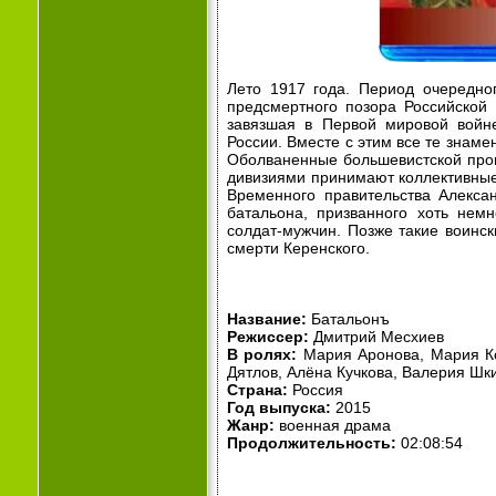
Лето 1917 года. Период очередног
предсмертного позора Российской
завязшая в Первой мировой вой
России. Вместе с этим все те знаме
Оболваненные большевистской проп
дивизиями принимают коллективные 
Временного правительства Алексан
батальона, призванного хоть нем
солдат-мужчин. Позже такие воин
смерти Керенского.
Название:
Батальонъ
Режиссер:
Дмитрий Месхиев
В ролях:
Мария Аронова, Мария Ко
Дятлов, Алёна Кучкова, Валерия Шк
Страна:
Россия
Год выпуска:
2015
Жанр:
военная драма
Продолжительность:
02:08:54