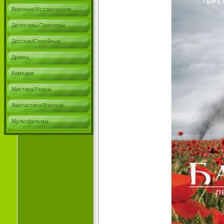
Военные/Исторические
Детективы/Триллеры
Детские/Семейные
Драмы
Комедии
Мистика/Ужасы
Фантастика/Фэнтези
Мультфильмы