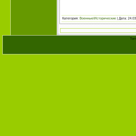
Категория
:
Военные/Исторические
| Дата:
24.03
Tor