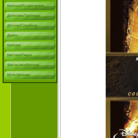
Военные/Исторические
Детективы/Триллеры
Детские/Семейные
Драмы
Комедии
Мистика/Ужасы
Фантастика/Фэнтези
Мультфильмы