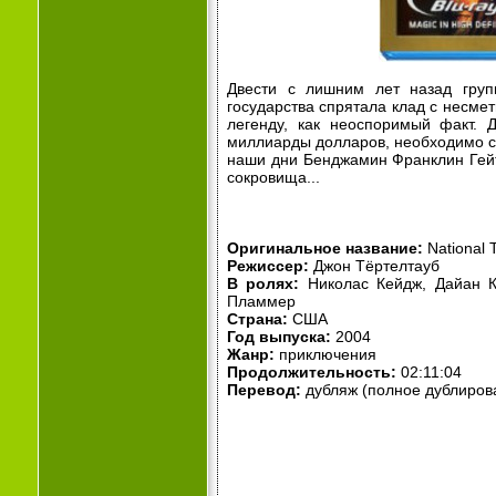
Двести с лишним лет назад груп
государства спрятала клад с несме
легенду, как неоспоримый факт. 
миллиарды долларов, необходимо со
наши дни Бенджамин Франклин Гейт
сокровища...
Оригинальное название:
National 
Режиссер:
Джон Тёртелтауб
В ролях:
Николас Кейдж, Дайан К
Пламмер
Страна:
США
Год выпуска:
2004
Жанр:
приключения
Продолжительность:
02:11:04
Перевод:
дубляж (полное дублиров