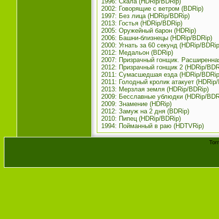
1996: Скала (HDRip/BDRip)
2002: Говорящие с ветром (BDRip)
1997: Без лица (HDRip/BDRip)
2013: Гостья (HDRip/BDRip)
2005: Оружейный барон (HDRip)
2006: Башни-близнецы (HDRip/BDRip)
2000: Угнать за 60 секунд (HDRip/BDRip
2012: Медальон (BDRip)
2007: Призрачный гонщик. Расширенная
2012: Призрачный гонщик 2 (HDRip/BDR
2011: Сумасшедшая езда (HDRip/BDRip
2011: Голодный кролик атакует (HDRip/
2013: Мерзлая земля (HDRip/BDRip)
2009: Бесславные ублюдки (HDRip/BDR
2009: Знамение (HDRip)
2012: Замуж на 2 дня (BDRip)
2010: Пипец (HDRip/BDRip)
1994: Пойманный в раю (HDTVRip)
Tor