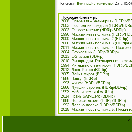
Категория
:
Военные/Исторические
| Дата:
02.09
Похожие фильмы:
2008: Операция «Валькирия» (HDRip/B
2003: Последний самурай (HDRip/BDRi
2002: Особое мнение (HDRip/BDRip)
1996: Миссия невыполнима (HDRip/HD
2000: Миссия невыполнима 2 (BDRip)
2006: Миссия невыполнима 3 (HDRip/B
2011: Миссия невыполнима 4. Протоко
2004: Соучастник (HDRip/BDRip)
2013: Обливион (BDRip)
2010: Рыцарь дня. Расширенная версия
1994: Интервью с вампиром (HDRip/BDR
2012: Джек Ричер (BDRip)
2005: Война миров (BDRip)
1986: Взвод (BDRip)
1993: Фирма (HDRip/BDRip)
1986: Лучший стрелок (HDRip/BDRip)
1993: Небо и земля (DVDRip)
2014: Грань будущего (BDRip)
1988: Человек дождя (HDRip/BDRip)
1992: Далеко-далеко (HDRip/BDRip)
2015: Миссия невыполнима 5. Племя из
Tor