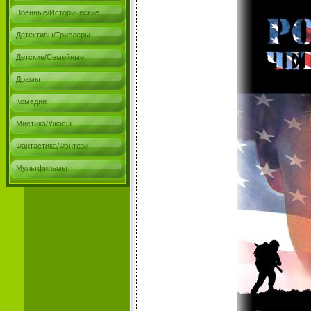
Военные/Исторические
Детективы/Триллеры
Детские/Семейные
Драмы
Комедии
Мистика/Ужасы
Фантастика/Фэнтези
Мультфильмы