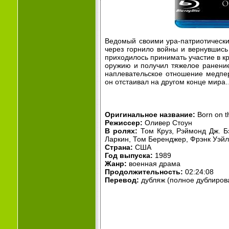
Ведомый своими ура-патриотическ
через горнило войны и вернувшись
приходилось принимать участие в кр
оружию и получил тяжелое ранение
наплевательское отношение медпер
он отстаивал на другом конце мира
Оригинальное название:
Born on th
Режиссер:
Оливер Стоун
В ролях:
Том Круз, Рэймонд Дж. Б
Ларкин, Том Беренджер, Фрэнк Уэй
Страна:
США
Год выпуска:
1989
Жанр:
военная драма
Продолжительность:
02:24:08
Перевод:
дубляж (полное дублиров