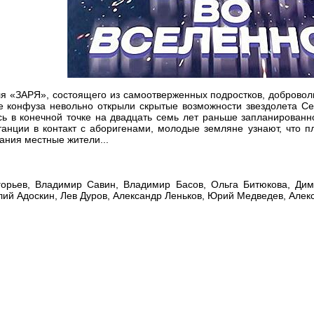
ля «ЗАРЯ», состоящего из самоотверженных подростков, добровол
ате конфуза невольно открыли скрытые возможности звездолета С
сь в конечной точке на двадцать семь лет раньше запланирован
станции в контакт с аборигенами, молодые земляне узнают, что 
ания местные жители...
рьев, Владимир Савин, Владимир Басов, Ольга Битюкова, Дима
лий Адоскин, Лев Дуров, Александр Леньков, Юрий Медведев, Алек