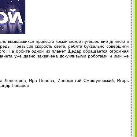
ьно вызвавшихся провести космическое путешествие длиною в
ереды. Превысив скорость света, ребята буквально совершили
ного. На орбите одной из планет Щедар обращается огромная
планета уже давно захвачена докучливыми роботами и ими же
 Ледогоров, Ира Попова, Иннокентий Смоктуновский, Игорь
сандр Январев