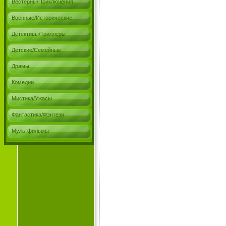
Вестерны/Приключения
Военные/Исторические
Детективы/Триллеры
Детские/Семейные
Драмы
Комедии
Мистика/Ужасы
Фантастика/Фэнтези
Мультфильмы