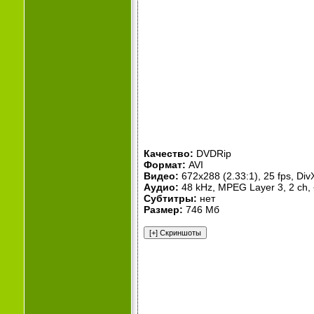
Качество:
DVDRip
Формат:
AVI
Видео:
672x288 (2.33:1), 25 fps, Div
Аудио:
48 kHz, MPEG Layer 3, 2 ch,
Субтитры:
нет
Размер:
746 Мб