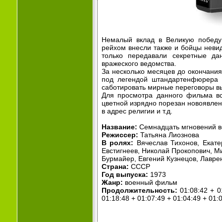
Немалый вклад в Великую победу 
рейхом внесли также и бойцы невид
только передавали секретные да
вражеского ведомства.
За несколько месяцев до окончани
под легендой штандартенфюрера 
саботировать мирные переговоры в
Для просмотра данного фильма вс
цветной изрядно порезан новоявле
в адрес религии и т.д.
Название:
Семнадцать мгновений в
Режиссер:
Татьяна Лиознова
В ролях:
Вячеслав Тихонов, Екатер
Евстигнеев, Николай Прокопович, М
Бурмайер, Евгений Кузнецов, Лавре
Страна:
СССР
Год выпуска:
1973
Жанр:
военный фильм
Продолжительность:
01:08:42 + 01
01:18:48 + 01:07:49 + 01:04:49 + 01: