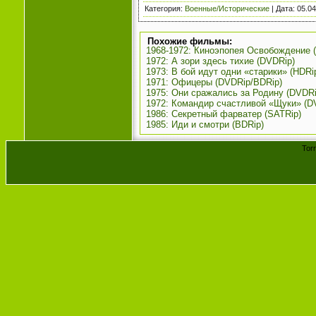
Категория
:
Военные/Исторические
| Дата:
05.04
Похожие фильмы:
1968-1972: Киноэпопея Освобождение 
1972: А зори здесь тихие (DVDRip)
1973: В бой идут одни «старики» (HDRi
1971: Офицеры (DVDRip/BDRip)
1975: Они сражались за Родину (DVDR
1972: Командир счастливой «Щуки» (D
1986: Секретный фарватер (SATRip)
1985: Иди и смотри (BDRip)
Tor