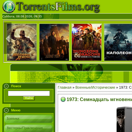
Суббота, 08.08.2026, 09:35
Поиск
Главная
»
Военные/Исторические
» 1973: 
1973: Семнадцать мгновен
Меню
Боевики
Вестерны/Приключения