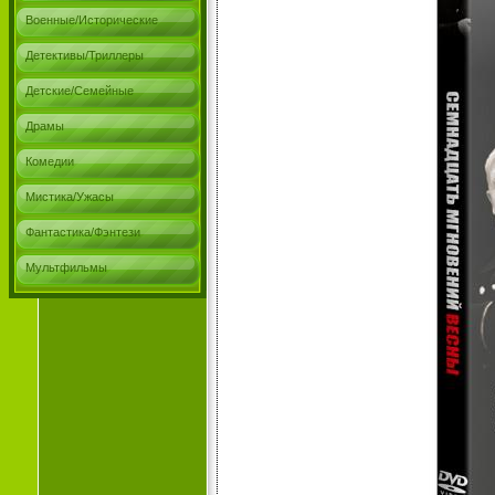
Военные/Исторические
Детективы/Триллеры
Детские/Семейные
Драмы
Комедии
Мистика/Ужасы
Фантастика/Фэнтези
Мультфильмы